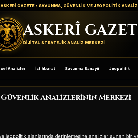
ASKERÎ GAZETE • SAVUNMA, GÜVENLİK VE JEOPOLİTİK ANALİZ
ASKERÎ GAZET
DİJİTAL STRATEJİK ANALİZ MERKEZİ
cel Analizler
İstihbarat
Savunma Sanayii
Jeopolitik
 Güvenlik Analizlerinin Merkezi
e jeopolitik alanlarında derinlemesine analizler sunan bir ya